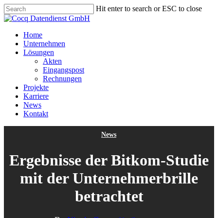
Skip
Hit enter to search or ESC to close
to
Close
main
Search
content
Menu
Home
Unternehmen
Lösungen
Akten
Eingangspost
Rechnungen
Projekte
Karriere
News
Kontakt
News
Ergebnisse der Bitkom-Studie
mit der Unternehmerbrille
betrachtet