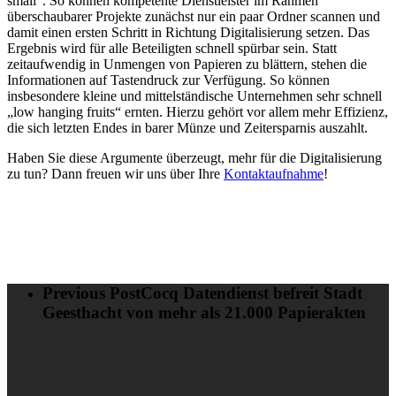
small“. So können kompetente Dienstleister im Rahmen
überschaubarer Projekte zunächst nur ein paar Ordner scannen und
damit einen ersten Schritt in Richtung Digitalisierung setzen. Das
Ergebnis wird für alle Beteiligten schnell spürbar sein. Statt
zeitaufwendig in Unmengen von Papieren zu blättern, stehen die
Informationen auf Tastendruck zur Verfügung. So können
insbesondere kleine und mittelständische Unternehmen sehr schnell
„low hanging fruits“ ernten. Hierzu gehört vor allem mehr Effizienz,
die sich letzten Endes in barer Münze und Zeitersparnis auszahlt.
Haben Sie diese Argumente überzeugt, mehr für die Digitalisierung
zu tun? Dann freuen wir uns über Ihre
Kontaktaufnahme
!
Previous Post
Cocq Datendienst befreit Stadt
Geesthacht von mehr als 21.000 Papierakten