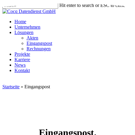
Skip
Hit enter to search or ESC to close
to
Close
main
Search
content
Menu
Home
Unternehmen
Lösungen
Akten
Eingangspost
Rechnungen
Projekte
Karriere
News
Kontakt
Startseite
»
Eingangspost
Eingangspost.