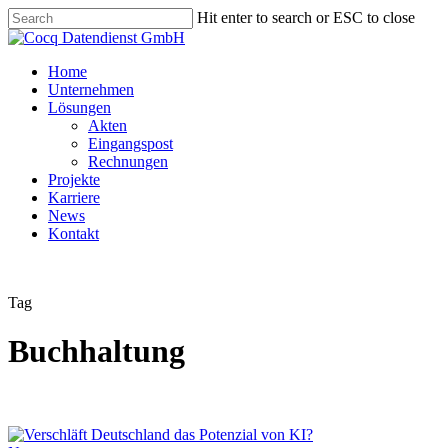
Skip
Hit enter to search or ESC to close
to
Close
main
Search
content
Menu
Home
Unternehmen
Lösungen
Akten
Eingangspost
Rechnungen
Projekte
Karriere
News
Kontakt
Tag
Buchhaltung